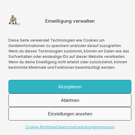
Für alle verwendeten Versandverpackungen
Einwilligung verwalten
wird durch die Partnerschaft mit Lizenzero eine
Kompensation geleistet.
Diese Seite verwendet Technologien wie Cookies um
Geräteinformationen zu speichern und/oder darauf zuzugreifen.
Impressum
Wenn du diesen Technologien zustimmst, können wir Daten wie das
Surfverhalten oder eindeutige IDs auf dieser Website verarbeiten.
Allgemeine
Vertrag
Wenn du deine Einwilligung nicht erteilst oder zurückziehst, können
Spielfriese.de
Geschäftsbedingungen
bestimmte Merkmale und Funktionen beeinträchtigt werden.
widerrufen
Datenschutzerklärung
Widerrufsbelehrungen
Akzeptieren
Ablehnen
Einstellungen ansehen
Cookie-Richtlinie
Datenschutzerklärung
Impressum