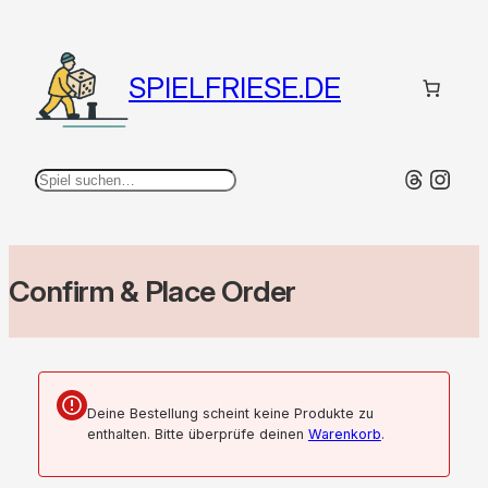
Zum
Inhalt
springen
SPIELFRIESE.DE
Thread
Inst
Suchen
Confirm & Place Order
Deine Bestellung scheint keine Produkte zu
enthalten. Bitte überprüfe deinen
Warenkorb
.