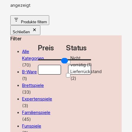
Nach
angezeigt
Aktualität
sortiert
Produkte filtern
Schließen
Filter
Preis
Status
Alle
Verfügbarkeit
Nicht
Kategorien
70
vorrätig
(
1
)
70
Produkte
Lieferrückstand
B-Ware
1
(
2
)
1
Produkt
Brettspiele
33
33
Produkte
Expertenspiele
3
3
Produkte
Familienspiele
45
45
Produkte
Funspiele