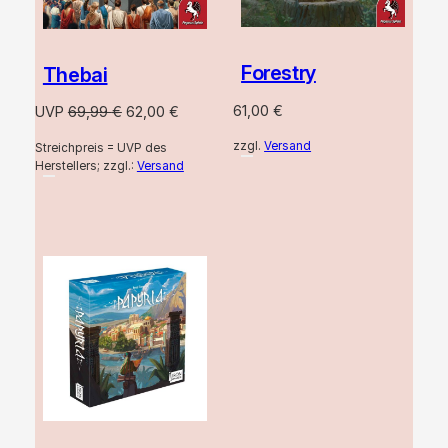
Forestry
Thebai
61,00
€
Ursprünglicher
Aktueller
UVP
69,99
€
62,00
€
Preis
Preis
zzgl.
Versand
Streichpreis = UVP des
war:
ist:
Herstellers; zzgl.:
Versand
69,99 €
62,00 €.