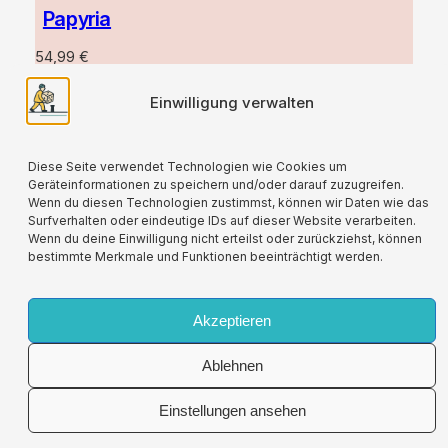
Papyria
54,99
€
Streichpreis = UVP des
Einwilligung verwalten
Herstellers; zzgl.:
Versand
Weiterlesen
Diese Seite verwendet Technologien wie Cookies um
Geräteinformationen zu speichern und/oder darauf zuzugreifen.
Wenn du diesen Technologien zustimmst, können wir Daten wie das
Surfverhalten oder eindeutige IDs auf dieser Website verarbeiten.
Wenn du deine Einwilligung nicht erteilst oder zurückziehst, können
bestimmte Merkmale und Funktionen beeinträchtigt werden.
Für alle verwendeten Versandverpackungen
wird durch die Partnerschaft mit Lizenzero eine
Kompensation geleistet.
Akzeptieren
Ablehnen
Impressum
Allgemeine
Vertrag
Einstellungen ansehen
Spielfriese.de
Geschäftsbedingungen
widerrufen
Datenschutzerklärung