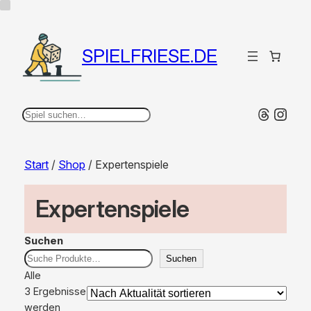
SPIELFRIESE.DE
Thread
Inst
Suchen
Start
/
Shop
/ Expertenspiele
Expertenspiele
Suchen
Suchen
Alle
3 Ergebnisse
werden