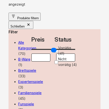
Nach
angezeigt
Aktualität
sortiert
Produkte filtern
Schließen
Filter
Preis
Status
Alle
Verfügbarkeit
Vorrätig
Kategorien
70
(
41
)
70
Produkte
Nicht
B-Ware
1
vorrätig
(
4
)
1
Produkt
Brettspiele
33
33
Produkte
Expertenspiele
3
3
Produkte
Familienspiele
45
45
Produkte
Funspiele