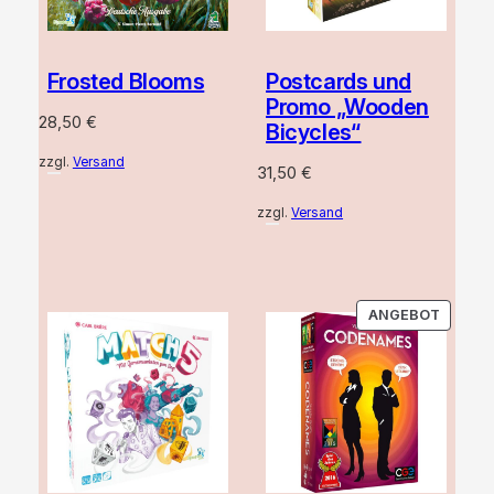
Frosted Blooms
Postcards und
Promo „Wooden
28,50
€
Bicycles“
zzgl.
Versand
31,50
€
zzgl.
Versand
PRODU
ANGEBOT
IM
ANGEB