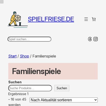
SPIELFRIESE.DE
Thread
Inst
Suchen
Start
/
Shop
/ Familienspiele
Familienspiele
Suchen
Suchen
Ergebnisse 1
– 16 von 45
werden