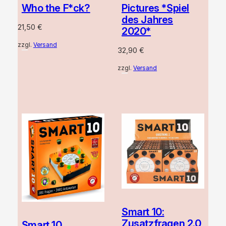
Who the F*ck?
Pictures *Spiel
des Jahres
21,50
€
2020*
zzgl.
Versand
32,90
€
zzgl.
Versand
Smart 10:
Zusatzfragen 2.0
Smart 10