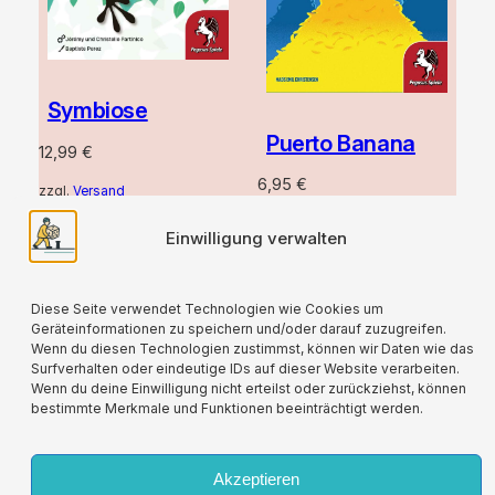
Symbiose
Puerto Banana
12,99
€
6,95
€
zzgl.
Versand
zzgl.
Versand
Einwilligung verwalten
1
2
3
Nächste Seite
Diese Seite verwendet Technologien wie Cookies um
Geräteinformationen zu speichern und/oder darauf zuzugreifen.
Wenn du diesen Technologien zustimmst, können wir Daten wie das
Surfverhalten oder eindeutige IDs auf dieser Website verarbeiten.
Wenn du deine Einwilligung nicht erteilst oder zurückziehst, können
bestimmte Merkmale und Funktionen beeinträchtigt werden.
Für alle verwendeten Versandverpackungen
wird durch die Partnerschaft mit Lizenzero eine
Kompensation geleistet.
Akzeptieren