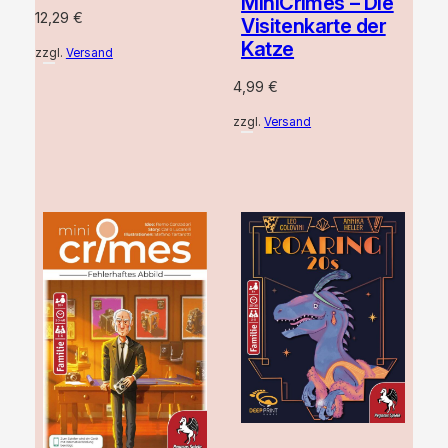
MiniCrimes – Die
12,29
€
Visitenkarte der
Katze
zzgl.
Versand
4,99
€
zzgl.
Versand