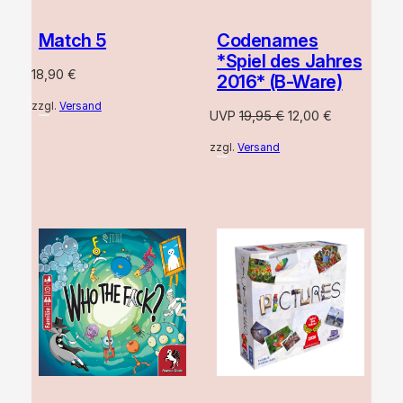
Match 5
Codenames
*Spiel des Jahres
18,90
€
2016* (B-Ware)
zzgl.
Versand
Ursprünglicher
Aktueller
UVP
19,95
€
12,00
€
Preis
Preis
zzgl.
Versand
war:
ist:
19,95 €
12,00 €.