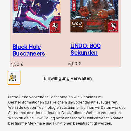
UNDO: 600
Black Hole
Sekunden
Buccaneers
5,00
€
4,50
€
zzgl.
Versand
zzgl.
Versand
Einwilligung verwalten
Vorherige Seite
1
2
Diese Seite verwendet Technologien wie Cookies um
Geräteinformationen zu speichern und/oder darauf zuzugreifen.
Wenn du diesen Technologien zustimmst, können wir Daten wie das
Surfverhalten oder eindeutige IDs auf dieser Website verarbeiten.
Wenn du deine Einwilligung nicht erteilst oder zurückziehst, können
bestimmte Merkmale und Funktionen beeinträchtigt werden.
Für alle verwendeten Versandverpackungen
wird durch die Partnerschaft mit Lizenzero eine