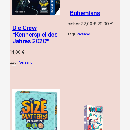
Bohemians
Ursprünglicher
Aktueller
bisher
32,00
€
29,90
€
Die Crew
Preis
Preis
*Kennerspiel des
zzgl.
Versand
war:
ist:
Jahres 2020*
32,00 €
29,90 €.
14,00
€
zzgl.
Versand