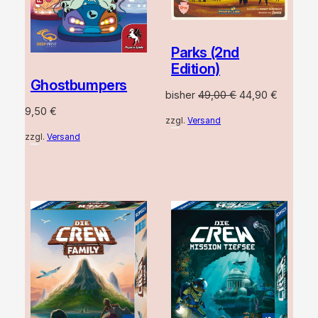
Parks (2nd
Edition)
Ghostbumpers
Ursprünglicher
Aktuelle
bisher
49,00
€
44,90
€
Preis
Preis
9,50
€
zzgl.
Versand
war:
ist:
zzgl.
Versand
49,00 €
44,90 €.