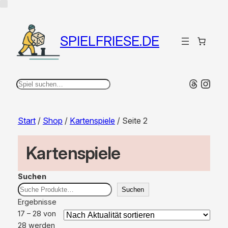
SPIELFRIESE.DE
Thread
Inst
Suchen
Start
/
Shop
/
Kartenspiele
/ Seite 2
Kartenspiele
Suchen
Suchen
Ergebnisse
17 – 28 von
28 werden