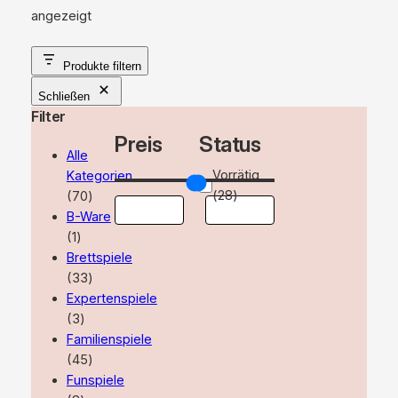
Nach
angezeigt
Aktualität
sortiert
Produkte filtern
Schließen
Filter
Preis
Status
Alle
Verfügbarkeit
Vorrätig
Kategorien
70
(
28
)
70
Produkte
B-Ware
1
1
Produkt
Brettspiele
33
33
Produkte
Expertenspiele
3
3
Produkte
Familienspiele
45
45
Produkte
Funspiele