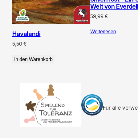
Welt von Everdel
59,99
€
Weiterlesen
Havalandi
5,50
€
In den Warenkorb
Für alle verw