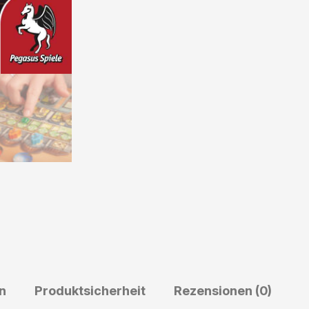
n
g
e
n
Produktsicherheit
Rezensionen (0)