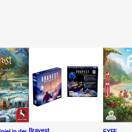
Bravest
FYFE
Spiel in der