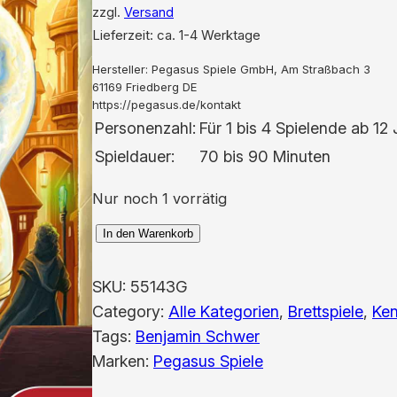
zzgl.
Versand
Lieferzeit: ca. 1-4 Werktage
Hersteller:
Pegasus Spiele GmbH, Am Straßbach 3
61169 Friedberg DE
https://pegasus.de/kontakt
Personenzahl:
Für 1 bis 4 Spielende ab 12
Spieldauer:
70 bis 90 Minuten
Nur noch 1 vorrätig
D
In den Warenkorb
j
i
SKU:
55143G
n
Category:
Alle Kategorien
, 
Brettspiele
, 
Ken
n
Tags:
Benjamin Schwer
M
Marken:
Pegasus Spiele
e