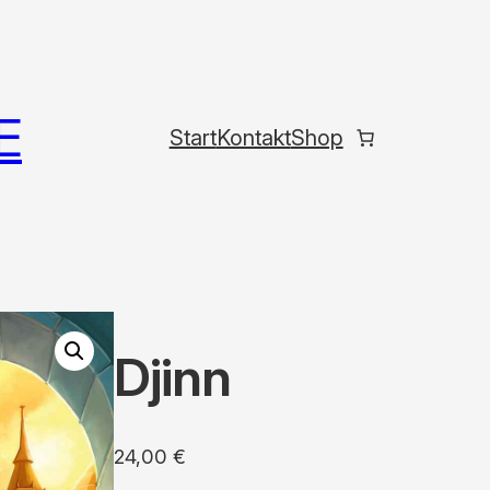
E
Start
Kontakt
Shop
Djinn
24,00
€