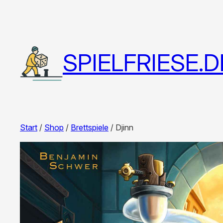
SPIELFRIESE.D
Start
/
Shop
/
Brettspiele
/ Djinn