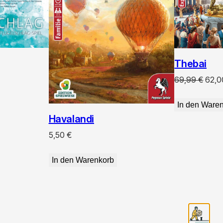
Thebai
Ursp
69,99
€
62,
Preis
war:
In den Ware
69,9
Havalandi
5,50
€
In den Warenkorb