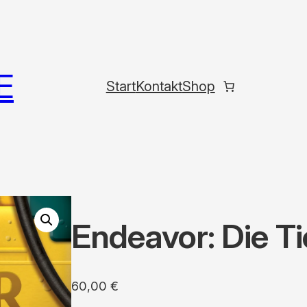
E
Start
Kontakt
Shop
Endeavor: Die Ti
60,00
€