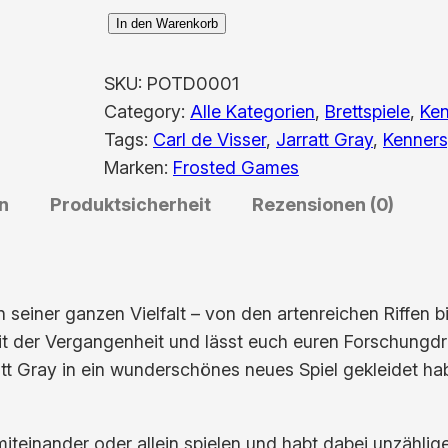
E
In den Warenkorb
n
d
SKU:
POTD0001
e
Category:
Alle Kategorien
, 
Brettspiele
, 
Ken
a
Tags:
Carl de Visser
, 
Jarratt Gray
, 
Kenners
v
Marken:
Frosted Games
o
n
Produktsicherheit
Rezensionen (0)
r
:
D
i
 seiner ganzen Vielfalt – von den artenreichen Riffen bi
e
it der Vergangenheit und lässt euch euren Forschungdr
T
att Gray in ein wunderschönes neues Spiel gekleidet hab
i
e
miteinander oder allein spielen und habt dabei unzähl
f