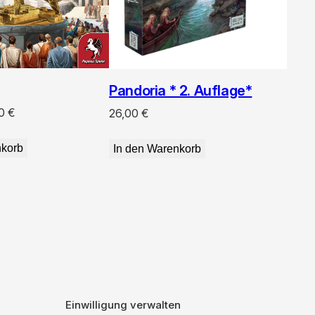
Pandoria * 2. Auflage*
rünglicher
Aktueller
00
€
26,00
€
Preis
ist:
nkorb
In den Warenkorb
9 €
62,00 €.
Einwilligung verwalten