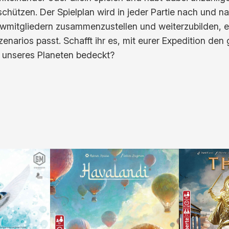
schützen. Der Spielplan wird in jeder Partie nach und 
s
ewmitgliedern zusammenzustellen und weiterzubilden, e
e
enarios passt. Schafft ihr es, mit eurer Expedition den 
e
 unseres Planeten bedeckt?
M
e
n
g
e