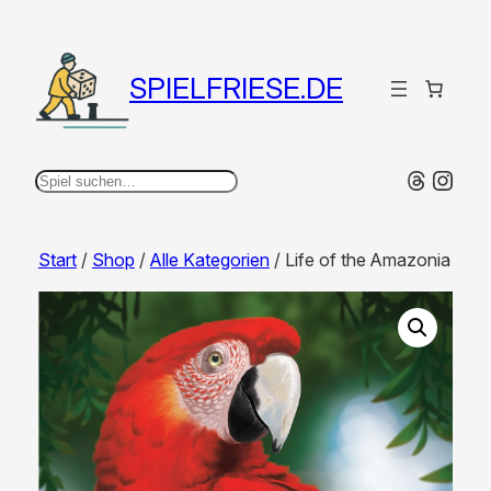
SPIELFRIESE.DE
Thread
Inst
Suchen
Start
/
Shop
/
Alle Kategorien
/ Life of the Amazonia