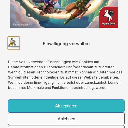
Pan’s Island
Einwilligung verwalten
6,50
€
In den Warenkorb
Diese Seite verwendet Technologien wie Cookies um
Geräteinformationen zu speichern und/oder darauf zuzugreifen.
Wenn du diesen Technologien zustimmst, können wir Daten wie das
Surfverhalten oder eindeutige IDs auf dieser Website verarbeiten.
Wenn du deine Einwilligung nicht erteilst oder zurückziehst, können
bestimmte Merkmale und Funktionen beeinträchtigt werden.
Für alle verwendeten Versandverpackungen
wird durch die Partnerschaft mit Lizenzero eine
Kompensation geleistet.
Akzeptieren
Ablehnen
Impressum
Allgemeine