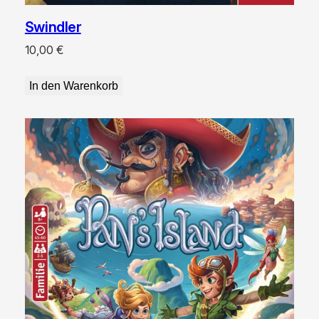
Swindler
10,00
€
In den Warenkorb