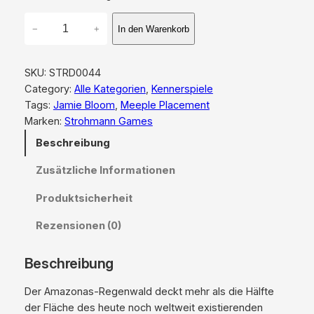
L
−
+
In den Warenkorb
i
f
e
SKU:
STRD0044
o
Category:
Alle Kategorien
, 
Kennerspiele
f
Tags:
Jamie Bloom
, 
Meeple Placement
t
Marken:
Strohmann Games
h
Beschreibung
e
A
Zusätzliche Informationen
m
a
Produktsicherheit
z
Rezensionen (0)
o
n
i
Beschreibung
a
Der Amazonas-Regenwald deckt mehr als die Hälfte
M
der Fläche des heute noch weltweit existierenden
e