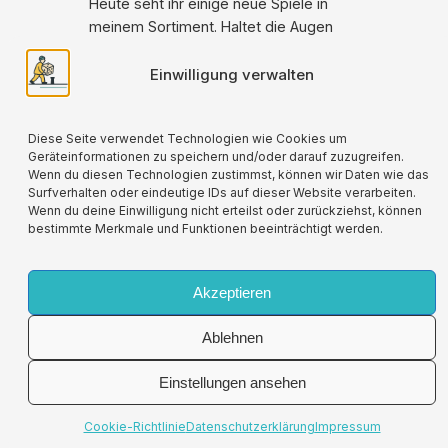
Heute seht ihr einige neue Spiele in
meinem Sortiment. Haltet die Augen
offen: Es kommen sicherlich noch
einige Spiele dazu! Viele der Spiele sind
Einwilligung verwalten
auch mit einem besonderen Rabatt
versehen. So profitiert ihr…
Diese Seite verwendet Technologien wie Cookies um
Geräteinformationen zu speichern und/oder darauf zuzugreifen.
Wenn du diesen Technologien zustimmst, können wir Daten wie das
Surfverhalten oder eindeutige IDs auf dieser Website verarbeiten.
Wenn du deine Einwilligung nicht erteilst oder zurückziehst, können
bestimmte Merkmale und Funktionen beeinträchtigt werden.
Für alle verwendeten Versandverpackungen
wird durch die Partnerschaft mit Lizenzero eine
Kompensation geleistet.
Akzeptieren
Ablehnen
Impressum
Allgemeine
Vertrag
Einstellungen ansehen
Spielfriese.de
Geschäftsbedingungen
widerrufen
Datenschutzerklärung
Cookie-Richtlinie
Datenschutzerklärung
Impressum
Widerrufsbelehrungen