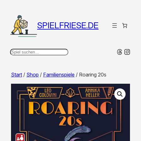
SPIELFRIESE.DE
Thread
Inst
Suchen
Start
/
Shop
/
Familienspiele
/ Roaring 20s