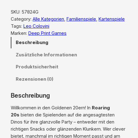
a
r
SKU:
57824G
i
Category:
Alle Kategorien
, 
Familienspiele
, 
Kartenspiele
n
Tags:
Leo Colovini
g
Marken:
Deep Print Games
2
Beschreibung
0
s
Zusätzliche Informationen
M
e
Produktsicherheit
n
Rezensionen (0)
g
e
Beschreibung
Willkommen in den Goldenen 20ern! In
Roaring
20s
bieten die Spielenden auf die angesagtesten
Dinos für ihre glanzvolle Party – entweder mit den
richtigen Snacks oder glänzenden Klunkern. Wer clever
bietet, manchmal im richtigen Moment passt und am