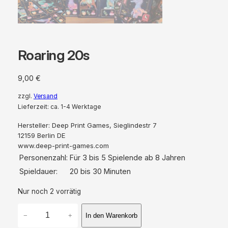
Roaring 20s
9,00
€
zzgl.
Versand
Lieferzeit: ca. 1-4 Werktage
Hersteller:
Deep Print Games, Sieglindestr 7
12159 Berlin DE
www.deep-print-games.com
Personenzahl:
Für 3 bis 5 Spielende ab 8 Jahren
Spieldauer:
20 bis 30 Minuten
Nur noch 2 vorrätig
R
−
+
In den Warenkorb
o