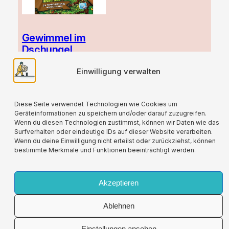
Gewimmel im
Dschungel
Ursprünglicher
Aktueller
13,00
€
10,00
€
Einwilligung verwalten
Preis
Preis
zzgl.
Versand
war:
ist:
13,00 €
10,00 €.
Diese Seite verwendet Technologien wie Cookies um
Geräteinformationen zu speichern und/oder darauf zuzugreifen.
Wenn du diesen Technologien zustimmst, können wir Daten wie das
Surfverhalten oder eindeutige IDs auf dieser Website verarbeiten.
Wenn du deine Einwilligung nicht erteilst oder zurückziehst, können
bestimmte Merkmale und Funktionen beeinträchtigt werden.
Für alle verwendeten Versandverpackungen
wird durch die Partnerschaft mit Lizenzero eine
Kompensation geleistet.
Akzeptieren
Ablehnen
Impressum
Allgemeine
Vertrag
Einstellungen ansehen