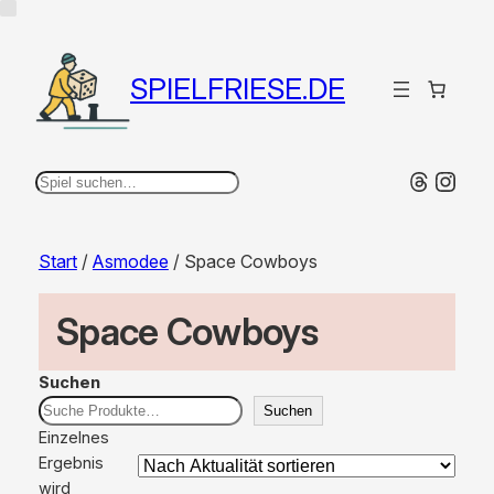
SPIELFRIESE.DE
Thread
Inst
Suchen
Start
/
Asmodee
/ Space Cowboys
Space Cowboys
Suchen
Suchen
Einzelnes
Ergebnis
wird