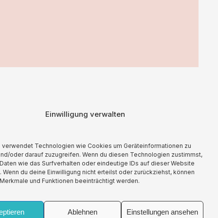
Einwilligung verwalten
aft mit Lizenzero eine Kompensation geleistet.
e verwendet Technologien wie Cookies um Geräteinformationen zu
und/oder darauf zuzugreifen. Wenn du diesen Technologien zustimmst,
Daten wie das Surfverhalten oder eindeutige IDs auf dieser Website
. Wenn du deine Einwilligung nicht erteilst oder zurückziehst, können
Merkmale und Funktionen beeinträchtigt werden.
Impressum
Allgemeine Geschäftsbedingungen
eptieren
Ablehnen
Einstellungen ansehen