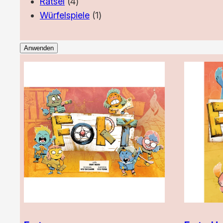
4
Produkt
Rätsel
4
Produkte
1
Würfelspiele
1
Produkt
Anwenden