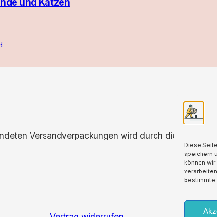
unde und Katzen
d
endeten Versandverpackungen wird durch die Partnersch
Diese Seit
speichern 
können wir 
verarbeiten
bestimmte 
Akz
Vertrag widerrufen