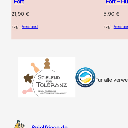
Fort
Fort – H
21,90
€
5,90
€
zzgl.
Versand
zzgl.
Versan
Für alle verw
Spielfriese.de