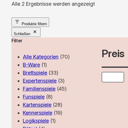
Nach
Alle 2 Ergebnisse werden angezeigt
Aktualität
sortiert
Produkte filtern
Schließen
Filter
Preis
70
Alle Kategorien
70
1
Produkte
B-Ware
1
Produkt
33
Brettspiele
33
Produkte
3
Expertenspiele
3
Produkte
45
Familienspiele
45
8
Produkte
Funspiele
8
Produkte
28
Kartenspiele
28
Produkte
19
Kennerspiele
19
1
Produkte
Logikspiele
1