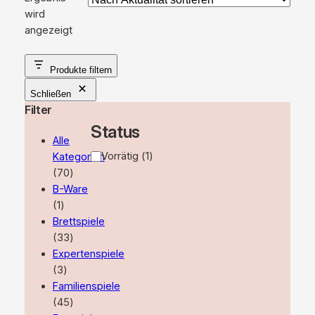
wird
angezeigt
Produkte filtern
Schließen
Filter
Status
Alle
Verfügbarkeit
Vorrätig
(
1
)
Kategorien
70
70
Produkte
B-Ware
1
1
Produkt
Brettspiele
33
33
Produkte
Expertenspiele
3
3
Produkte
Familienspiele
45
45