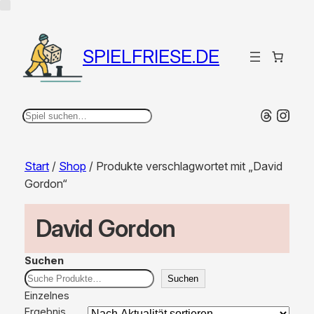
SPIELFRIESE.DE
Thread
Inst
Suchen
Start
/
Shop
/ Produkte verschlagwortet mit „David
Gordon“
David Gordon
Suchen
Suchen
Einzelnes
Ergebnis