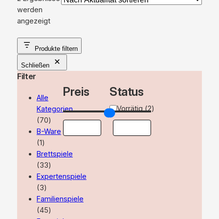
werden
Nach
angezeigt
Aktualität
sortiert
Produkte filtern
Schließen
Filter
Preis
Status
Alle
Verfügbarkeit
Vorrätig
(
2
)
Kategorien
70
70
Produkte
B-Ware
1
1
Produkt
Brettspiele
33
33
Produkte
Expertenspiele
3
3
Produkte
Familienspiele
45
45