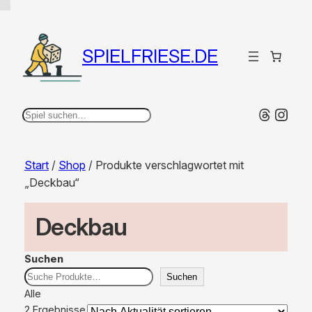
SPIELFRIESE.DE
Thread
Inst
Suchen
Start
/
Shop
/ Produkte verschlagwortet mit
„Deckbau“
Deckbau
Suchen
Suchen
Alle
2 Ergebnisse