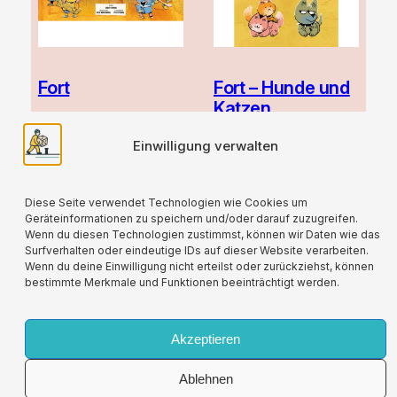
Fort
Fort – Hunde und
Katzen
21,90
€
5,90
€
Einwilligung verwalten
zzgl.
Versand
zzgl.
Versand
Diese Seite verwendet Technologien wie Cookies um
Geräteinformationen zu speichern und/oder darauf zuzugreifen.
Wenn du diesen Technologien zustimmst, können wir Daten wie das
Surfverhalten oder eindeutige IDs auf dieser Website verarbeiten.
Wenn du deine Einwilligung nicht erteilst oder zurückziehst, können
bestimmte Merkmale und Funktionen beeinträchtigt werden.
Für alle verwendeten Versandverpackungen
wird durch die Partnerschaft mit Lizenzero eine
Kompensation geleistet.
Akzeptieren
Ablehnen
Impressum