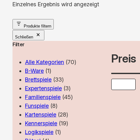
Einzelnes Ergebnis wird angezeigt
Produkte filtern
Schließen
Filter
Preis
70
Alle Kategorien
70
1
Produkte
B-Ware
1
Produkt
33
Brettspiele
33
Produkte
3
Expertenspiele
3
Produkte
45
Familienspiele
45
8
Produkte
Funspiele
8
Produkte
28
Kartenspiele
28
Produkte
19
Kennerspiele
19
1
Produkte
Logikspiele
1