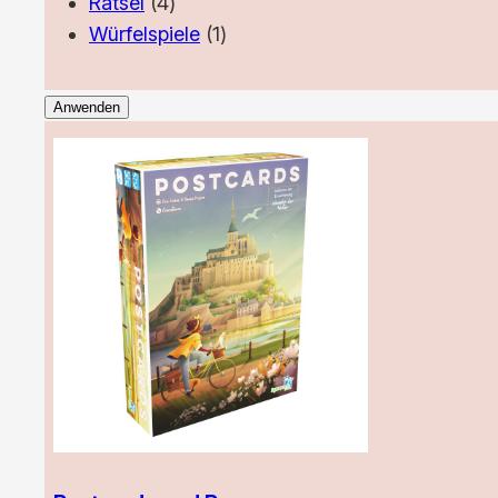
4
Produkt
Rätsel
4
Produkte
1
Würfelspiele
1
Produkt
Anwenden