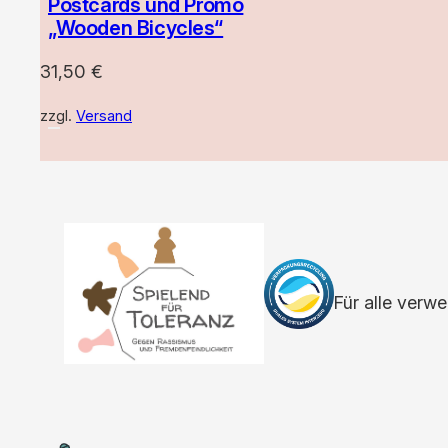
Postcards und Promo
„Wooden Bicycles“
31,50
€
zzgl.
Versand
Für alle verw