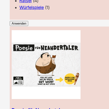
4
Produkt
Rätsel
4
Produkte
1
Würfelspiele
1
Produkt
Anwenden