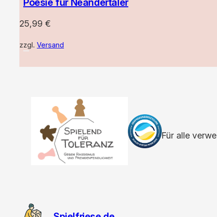
Poesie für Neandertaler
25,99
€
zzgl.
Versand
Für alle verw
Spielfriese.de