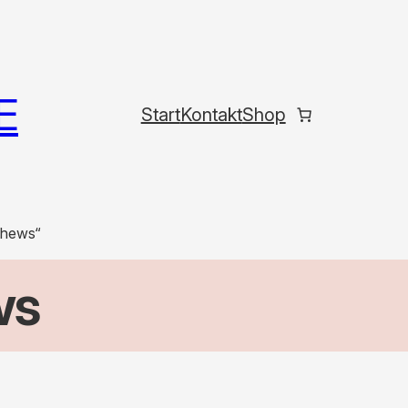
E
Start
Kontakt
Shop
thews“
ws