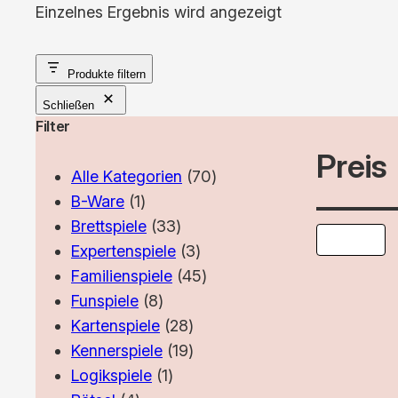
Einzelnes Ergebnis wird angezeigt
Produkte filtern
Schließen
Filter
Preis
70
Alle Kategorien
70
1
Produkte
B-Ware
1
Produkt
33
Brettspiele
33
Produkte
3
Expertenspiele
3
Produkte
45
Familienspiele
45
8
Produkte
Funspiele
8
Produkte
28
Kartenspiele
28
Produkte
19
Kennerspiele
19
1
Produkte
Logikspiele
1