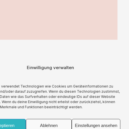
Einwilligung verwalten
aft mit Lizenzero eine Kompensation geleistet.
e verwendet Technologien wie Cookies um Geräteinformationen zu
und/oder darauf zuzugreifen. Wenn du diesen Technologien zustimmst,
Daten wie das Surfverhalten oder eindeutige IDs auf dieser Website
. Wenn du deine Einwilligung nicht erteilst oder zurückziehst, können
Merkmale und Funktionen beeinträchtigt werden.
Impressum
Allgemeine Geschäftsbedingungen
eptieren
Ablehnen
Einstellungen ansehen