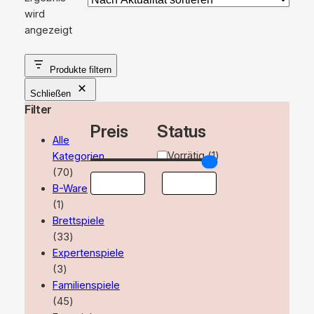
wird
angezeigt
Produkte filtern
Schließen
Filter
Preis
Status
Alle
Verfügbarkeit
Vorrätig
(
1
)
Kategorien
70
70
Produkte
B-Ware
1
1
Produkt
Brettspiele
33
33
Produkte
Expertenspiele
3
3
Produkte
Familienspiele
45
45