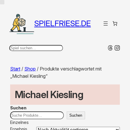
SPIELFRIESE.DE
Thread
Inst
Suchen
Start
/
Shop
/ Produkte verschlagwortet mit
„Michael Kiesling“
Michael Kiesling
Suchen
Suchen
Einzelnes
Ergebnis