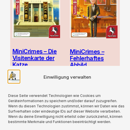
MiniCrimes – Die
MiniCrimes –
Visitenkarte der
Fehlerhaftes
Katze
Abbild
4,99
€
4,99
€
Einwilligung verwalten
zzgl.
Versand
zzgl.
Versand
Diese Seite verwendet Technologien wie Cookies um
Geräteinformationen zu speichern und/oder darauf zuzugreifen.
Wenn du diesen Technologien zustimmst, können wir Daten wie das
Surfverhalten oder eindeutige IDs auf dieser Website verarbeiten.
Wenn du deine Einwilligung nicht erteilst oder zurückziehst, können
bestimmte Merkmale und Funktionen beeinträchtigt werden.
Für alle verwendeten Versandverpackungen
wird durch die Partnerschaft mit Lizenzero eine