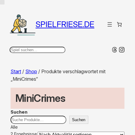
SPIELFRIESE.DE
Thread
Inst
Suchen
Start
/
Shop
/ Produkte verschlagwortet mit
„MiniCrimes“
MiniCrimes
Suchen
Suchen
Alle
2 Ergebnisse