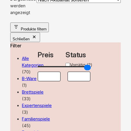
werden
Nach
angezeigt
Aktualität
sortiert
Produkte filtern
Schließen
Filter
Preis
Status
Alle
Verfügbarkeit
Vorrätig
(
2
)
Kategorien
70
70
Produkte
B-Ware
1
1
Produkt
Brettspiele
33
33
Produkte
Expertenspiele
3
3
Produkte
Familienspiele
45
45