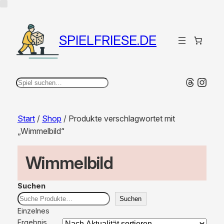
SPIELFRIESE.DE
Thread
Inst
Suchen
Start
/
Shop
/ Produkte verschlagwortet mit
„Wimmelbild“
Wimmelbild
Suchen
Suchen
Einzelnes
Ergebnis