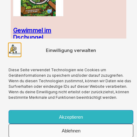
Gewimmel im
Dschungel
Ursprünglicher
Aktueller
13,00
€
10,00
€
Einwilligung verwalten
Preis
Preis
zzgl.
Versand
war:
ist:
13,00 €
10,00 €.
Diese Seite verwendet Technologien wie Cookies um
Geräteinformationen zu speichern und/oder darauf zuzugreifen.
Wenn du diesen Technologien zustimmst, können wir Daten wie das
Surfverhalten oder eindeutige IDs auf dieser Website verarbeiten.
Wenn du deine Einwilligung nicht erteilst oder zurückziehst, können
bestimmte Merkmale und Funktionen beeinträchtigt werden.
Für alle verwendeten Versandverpackungen
wird durch die Partnerschaft mit Lizenzero eine
Kompensation geleistet.
Akzeptieren
Ablehnen
Impressum