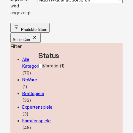
wird
angezeigt
Produkte filtern
Schließen
Filter
Status
Alle
Verfügbarkeit
Vorrätig
(
1
)
Kategorien
70
70
Produkte
B-Ware
1
1
Produkt
Brettspiele
33
33
Produkte
Expertenspiele
3
3
Produkte
Familienspiele
45
45