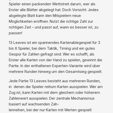
A
Spieler einen packenden Wettstreit darum, wer als
u
Erster alle Blätter abgelegt hat. Doch Vorsicht: Jedes
s
abgelegte Blatt kann den Mitspielern neue
g
Möglichkeiten eröffnen. Nutzt die richtige Zahl zur
a
richtigen Zeit – und passt auf, wann es besser ist, zu
b
passen!
e
13 Leaves ist ein spannendes Kartenablegespiel für 3
M
bis 6 Spieler, bei dem Taktik, Timing und ein gutes
e
Gespür für Zahlen gefragt sind. Wer es schafft, als
n
Erster alle Karten von der Hand zu spielen, gewinnt die
g
Partie. In der enthaltenen Experten-Variante wird über
e
mehrere Runden hinweg um den Gesamtsieg gespielt.
Jede Partie 13 Leaves besteht aus mehreren Runden,
in denen die Spieler reihum Karten ausspielen. Wer am
Zug ist, kann Karten mit dem gleichem oder höherem
Zahlenwert ausspielen. Der zentrale Mechanismus
basiert auf wachsenden Zah-
lenreihen, bei der nur Karten mit Werten gespielt