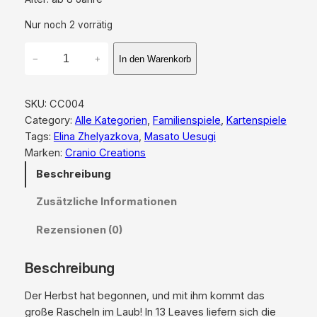
Nur noch 2 vorrätig
1
−
+
In den Warenkorb
3
L
e
SKU:
CC004
a
Category:
Alle Kategorien
, 
Familienspiele
, 
Kartenspiele
v
Tags:
Elina Zhelyazkova
, 
Masato Uesugi
e
Marken:
Cranio Creations
s
Beschreibung
–
D
Zusätzliche Informationen
e
u
Rezensionen (0)
t
s
Beschreibung
c
h
Der Herbst hat begonnen, und mit ihm kommt das
e
große Rascheln im Laub! In 13 Leaves liefern sich die