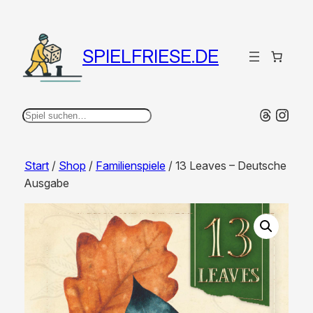
SPIELFRIESE.DE
Thread
Inst
Suchen
Start
/
Shop
/
Familienspiele
/ 13 Leaves – Deutsche
Ausgabe