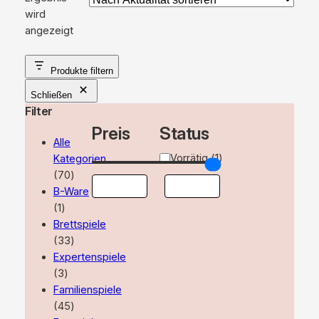
wird
angezeigt
Produkte filtern
Schließen
Filter
Preis
Status
Alle
Verfügbarkeit
Vorrätig
(
1
)
Kategorien
70
70
Produkte
B-Ware
1
1
Produkt
Brettspiele
33
33
Produkte
Expertenspiele
3
3
Produkte
Familienspiele
45
45