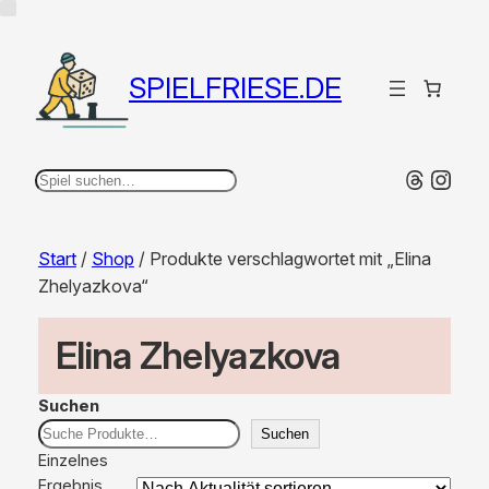
SPIELFRIESE.DE
Thread
Inst
Suchen
Start
/
Shop
/ Produkte verschlagwortet mit „Elina
Zhelyazkova“
Elina Zhelyazkova
Suchen
Suchen
Einzelnes
Ergebnis