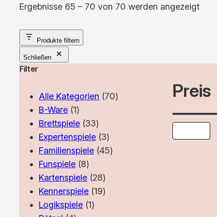
Nac
Ergebnisse 65 – 70 von 70 werden angezeigt
Aktu
sorti
Produkte filtern
Schließen
Filter
Preis
70
Alle Kategorien
70
1
Produkte
B-Ware
1
Produkt
33
Brettspiele
33
Produkte
3
Expertenspiele
3
Produkte
45
Familienspiele
45
8
Produkte
Funspiele
8
Produkte
28
Kartenspiele
28
Produkte
19
Kennerspiele
19
1
Produkte
Logikspiele
1