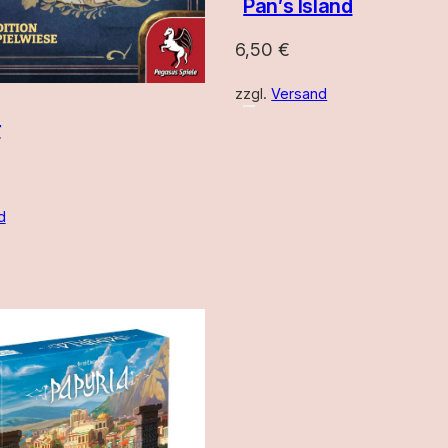
Pan’s Island
6,50
€
zzgl.
Versand
r
d