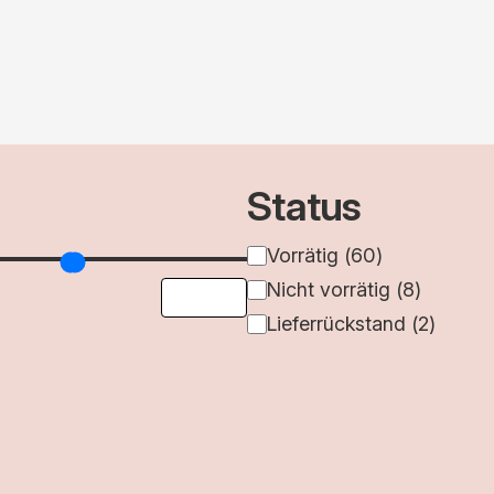
h
alität
ert
Status
Verfügbarkeit
Vorrätig
(
60
)
Nicht vorrätig
(
8
)
Lieferrückstand
(
2
)