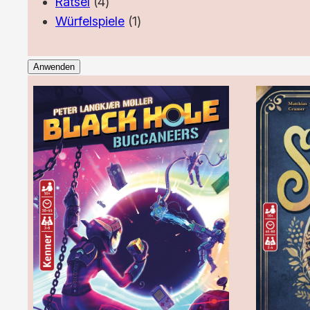
4
Produkt
Rätsel
4
Produkte
1
Würfelspiele
1
Produkt
Anwenden