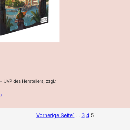
 = UVP des Herstellers; zzgl.:
n
Vorherige Seite
1
…
3
4
5