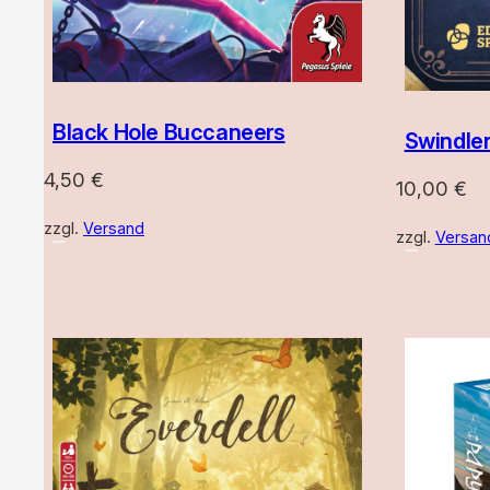
Black Hole Buccaneers
Swindle
4,50
€
10,00
€
zzgl.
Versand
zzgl.
Versan